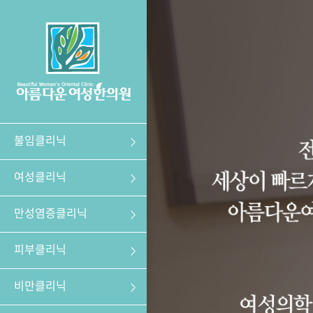
불임클리닉
여성클리닉
만성염증클리닉
피부클리닉
비만클리닉